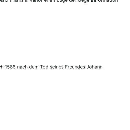
aximilians II. verlor er im Zuge der Gegenreformation
edoch 1588 nach dem Tod seines Freundes Johann