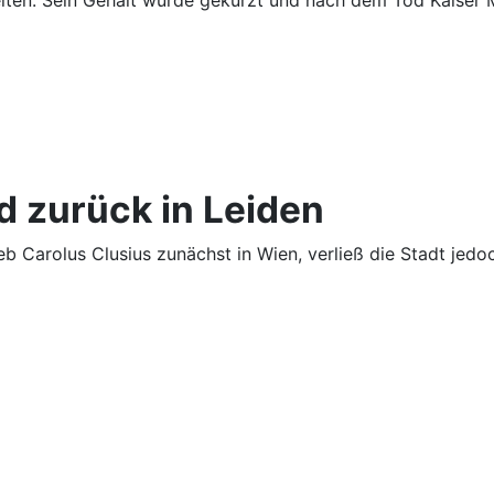
iten. Sein Gehalt wurde gekürzt und nach dem Tod Kaiser M
d zurück in Leiden
ieb Carolus Clusius zunächst in Wien, verließ die Stadt j