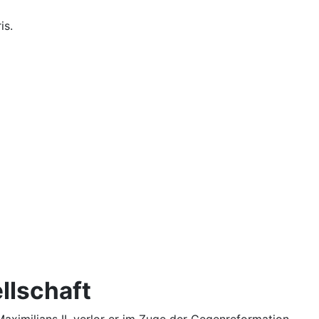
is.
llschaft