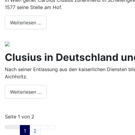
In Wien geriet Carolus Clusius zunehmend in Schwierigke
1577 seine Stelle am Hof.
Weiterlesen …
Clusius in Deutschland un
Nach seiner Entlassung aus den kaiserlichen Diensten bl
Aichholtz.
Weiterlesen …
Seite 1 von 2
1
2