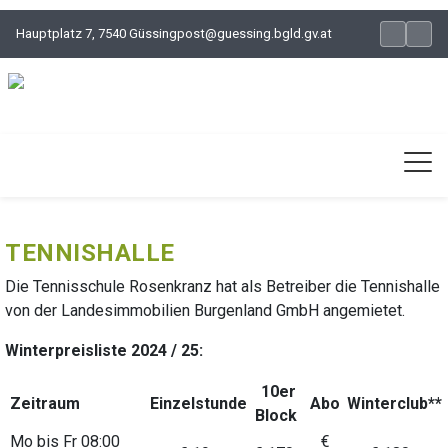
Hauptplatz 7, 7540 Güssing
post@guessing.bgld.gv.at
TENNISHALLE
Die Tennisschule Rosenkranz hat als Betreiber die Tennishalle
von der Landesimmobilien Burgenland GmbH angemietet.
Winterpreisliste 2024 / 25:
10er
Zeitraum
Einzelstunde
Abo
Winterclub**
Block
Mo bis Fr 08:00
€