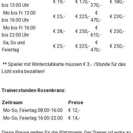
€ 19,-
€ 170,-
€ 180,-
bis 13:00 Uhr
370,-
Mo bis Fr 13:00
€
€ 25,-
€ 225,-
€ 230,-
bis 16:00 Uhr
470,-
Mo bis Fr 16:00
€
€ 28,-
€ 250,-
€ 250,-
bis 22:00 Uhr
610,-
Sa, So und
€
€ 25,-
€ 225,-
€ 250,-
Feiertag
470,-
** Spieler mit Winterclubkarte müssen € 3,- /Stunde für das
Licht extra bezahlen!
Trainerstunden Rosenkranz:
Zeitraum
Preise
Mo-So, Feiertag 08:00-16:00
€ 12,-
Mo-So, Feiertag 16:00-22:00
€ 14,-
Diese Preise gelten für die Platzmiete. Der Trainer ist extra zu