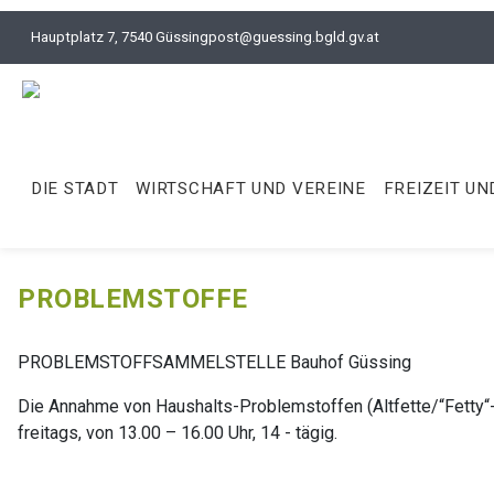
Hauptplatz 7, 7540 Güssing
post@guessing.bgld.gv.at
DIE STADT
WIRTSCHAFT UND VEREINE
FREIZEIT UN
PROBLEMSTOFFE
PROBLEMSTOFFSAMMELSTELLE Bauhof Güssing
Die Annahme von Haushalts-Problemstoffen (Altfette/“Fetty“-
freitags, von 13.00 – 16.00 Uhr, 14 - tägig.