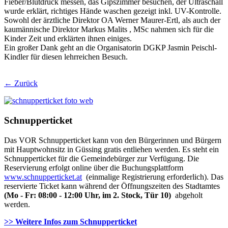
Fieber/Blutdruck messen, das Gipszimmer besuchen, der Ultraschall
wurde erklärt, richtiges Hände waschen gezeigt inkl. UV-Kontrolle.
Sowohl der ärztliche Direktor OA Werner Maurer-Ertl, als auch der
kaumännische Direktor Markus Malits , MSc nahmen sich für die
Kinder Zeit und erklärten ihnen einiges.
Ein großer Dank geht an die Organisatorin DGKP Jasmin Peischl-
Kindler für diesen lehrreichen Besuch.
← Zurück
Schnupperticket
Das VOR Schnupperticket kann von den Bürgerinnen und Bürgern
mit Hauptwohnsitz in Güssing gratis entliehen werden. Es steht ein
Schnupperticket für die Gemeindebürger zur Verfügung. Die
Reservierung erfolgt online über die Buchungsplattform
www.schnupperticket.at
(einmalige Registrierung erforderlich). Das
reservierte Ticket kann während der Öffnungszeiten des Stadtamtes
(Mo - Fr: 08:00 - 12:00 Uhr, im 2. Stock, Tür 10)
abgeholt
werden.
>> Weitere Infos zu
m Schnupperticket