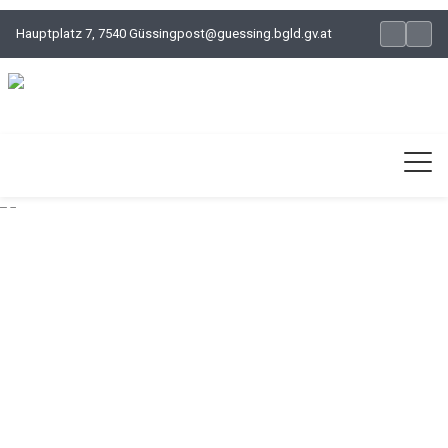
Hauptplatz 7, 7540 Güssing
post@guessing.bgld.gv.at