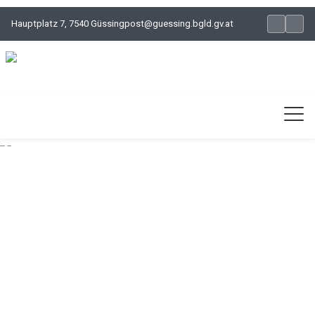
Hauptplatz 7, 7540 Güssing
post@guessing.bgld.gv.at