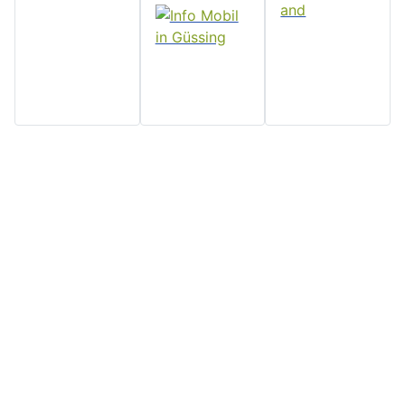
Home
Stadtgemeinde
Serviceseiten
Politik und
Güssing
Downloads
Verwaltung
Rathaus, Hauptplatz 7, 7540
Impressum
Aktuelles
Güssing, Tel: 03322/42311
Datenschutz
Email:
Veranstaltungen
Kontakt
post@guessing.bgld.gv.at
Stadtzeitung