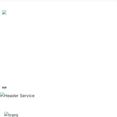
Hauptplatz 7, 7540 Güssing
post@guessing.bgld.gv.at
Die Stadt
Wirtschaft und Vereine
Freizeit und Tourismus
Bildung und Gesundheit
Erneuerbare Energie
Service
Kontakt