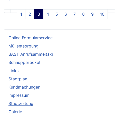
1
2
3
4
5
6
7
8
9
10
Online Formularservice
Müllentsorgung
BAST Anrufsammeltaxi
Schnupperticket
Links
Stadtplan
Kundmachungen
Impressum
Stadtzeitung
Galerie