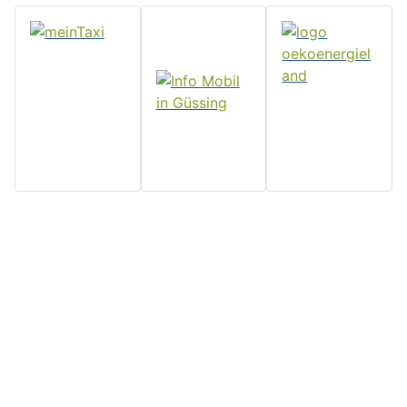
Home
Stadtgemeinde
Serviceseiten
Politik und
Güssing
Downloads
Verwaltung
Rathaus, Hauptplatz 7, 7540
Impressum
Aktuelles
Güssing, Tel: 03322/42311
Datenschutz
Email:
Veranstaltungen
Kontakt
post@guessing.bgld.gv.at
Stadtzeitung