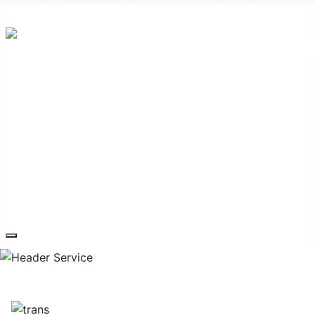
Hauptplatz 7, 7540 Güssing
post@guessing.bgld.gv.at
Die Stadt
Wirtschaft und Vereine
Freizeit und Tourismus
Bildung und Gesundheit
Erneuerbare Energie
Service
Kontakt