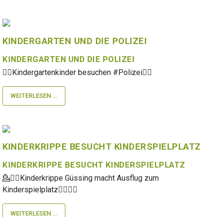
KINDERGARTEN UND DIE POLIZEI
KINDERGARTEN UND DIE POLIZEI
👩‍✈️Kindergartenkinder besuchen #Polizei👨‍✈️
WEITERLESEN …
KINDERKRIPPE BESUCHT KINDERSPIELPLATZ
KINDERKRIPPE BESUCHT KINDERSPIELPLATZ
💁🏃‍♀️Kinderkrippe Güssing macht Ausflug zum
Kinderspielplatz💁‍♂️🏃‍♂️
WEITERLESEN …