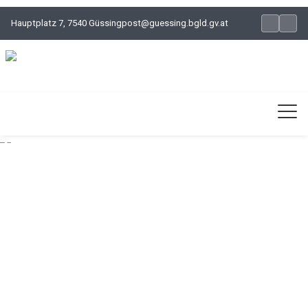
Hauptplatz 7, 7540 Güssing
post@guessing.bgld.gv.at